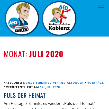
Zum
Menü
Inhalt
springen
ÜBER UNS
STANDPUNKTE
AKTUELLES
MONAT:
JULI 2020
TERMINE
MITMACHEN!
KONTAKT
KATEGORIE:
NEWS
/
TERMINE
/
VERANSTALTUNGEN
/
VORTRÄGE
/
VERÖFFENTLICHT AM
17. JULI 2020
PULS DER HEIMAT
Am Freitag, 7.8. heißt es wieder: „Puls der Heimat“