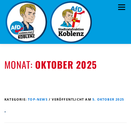
Zum
Menü
Inhalt
springen
ÜBER UNS
STANDPUNKTE
AKTUELLES
MONAT:
OKTOBER 2025
TERMINE
MITMACHEN!
KONTAKT
KATEGORIE:
TOP-NEWS
/
VERÖFFENTLICHT AM
5. OKTOBER 2025
.