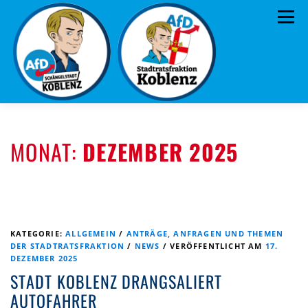
Zum
Menü
Inhalt
springen
ÜBER UNS
STANDPUNKTE
AKTUELLES
MONAT:
DEZEMBER 2025
TERMINE
MITMACHEN!
KONTAKT
KATEGORIE:
ALLGEMEIN
/
ANTRÄGE, ANFRAGEN UND THEMEN
DER STADTRATSFRAKTION
/
NEWS
/
VERÖFFENTLICHT AM
17.
DEZEMBER 2025
STADT KOBLENZ DRANGSALIERT
AUTOFAHRER