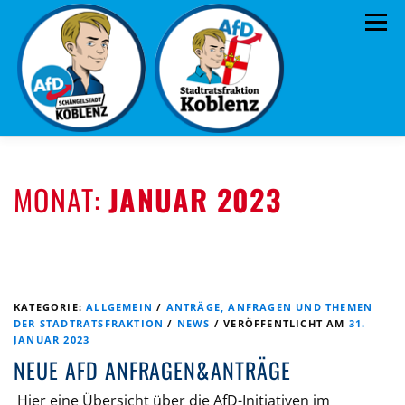
Zum
Menü
Inhalt
springen
ÜBER UNS
STANDPUNKTE
AKTUELLES
MONAT:
JANUAR 2023
TERMINE
MITMACHEN!
KONTAKT
KATEGORIE:
ALLGEMEIN
/
ANTRÄGE, ANFRAGEN UND THEMEN
DER STADTRATSFRAKTION
/
NEWS
/
VERÖFFENTLICHT AM
31.
JANUAR 2023
NEUE AFD ANFRAGEN&ANTRÄGE
Hier eine Übersicht über die AfD-Initiativen im