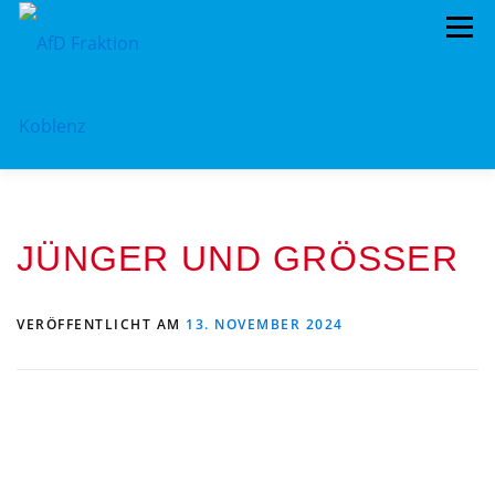
Menü
ÜBER UNS
STANDPUNKTE
AKTUELLES
JÜNGER UND GRÖSSER
TERMINE
MITMACHEN!
KONTAKT
VERÖFFENTLICHT AM
13. NOVEMBER 2024