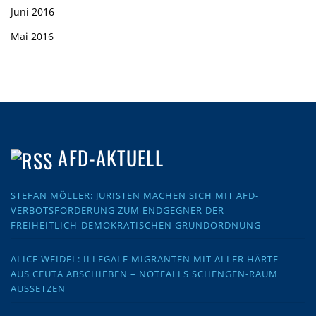
Juni 2016
Mai 2016
AFD-AKTUELL
STEFAN MÖLLER: JURISTEN MACHEN SICH MIT AFD-
VERBOTSFORDERUNG ZUM ENDGEGNER DER
FREIHEITLICH-DEMOKRATISCHEN GRUNDORDNUNG
ALICE WEIDEL: ILLEGALE MIGRANTEN MIT ALLER HÄRTE
AUS CEUTA ABSCHIEBEN – NOTFALLS SCHENGEN-RAUM
AUSSETZEN