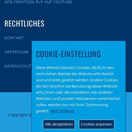
AFD-FRAKTION RLP AUF YOUTUBE
RECHTLICHES
KONTAKT
COOKIE-EINSTELLUNG
IMPRESSUM
DATENSCHUTZ
Diese Website benutzt Cookies, die fï¿½r den
technischen Betrieb der Website erforderlich
sind und stets gesetzt werden. Andere Cookies,
die den Komfort bei Benutzung dieser Website
erhï¿½hen oder die Interaktion mit anderen
Websites und sozialen Netzwerken vereinfachen
sollen, werden nur mit Ihrer Zustimmung
gesetzt.
Mehr erfahren
Copyright © 2026 AfD Fraktion Koblenz
–
OnePress
Theme
von FameThemes
Alle akzeptieren
Cookies anpassen