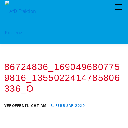
Zum
Menü
Inhalt
springen
ÜBER UNS
STANDPUNKTE
AKTUELLES
86724836_169049680775
TERMINE
MITMACHEN!
KONTAKT
9816_1355022414785806
336_O
VERÖFFENTLICHT AM
18. FEBRUAR 2020