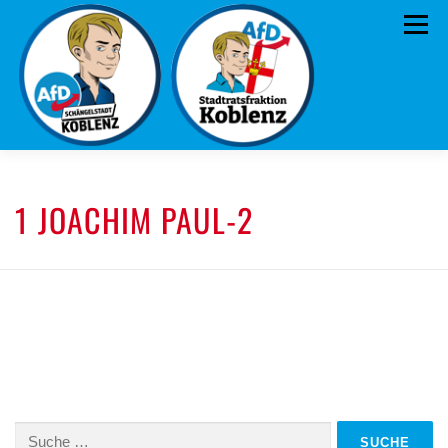
Zum
Menü
Inhalt
springen
ÜBER UNS
STANDPUNKTE
AKTUELLES
1 JOACHIM PAUL-2
TERMINE
MITMACHEN!
KONTAKT
Suche