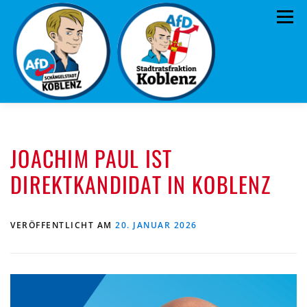
Zum
Menü
Inhalt
springen
ÜBER UNS
STANDPUNKTE
AKTUELLES
JOACHIM PAUL IST
TERMINE
MITMACHEN!
KONTAKT
DIREKTKANDIDAT IN KOBLENZ
VERÖFFENTLICHT AM
20. JANUAR 2026