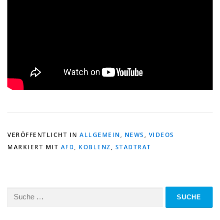
VERÖFFENTLICHT IN
ALLGEMEIN
,
NEWS
,
VIDEOS
MARKIERT MIT
AFD
,
KOBLENZ
,
STADTRAT
Suche
nach: