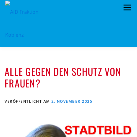
Zum
Menü
Inhalt
springen
ÜBER UNS
STANDPUNKTE
AKTUELLES
ALLE GEGEN DEN SCHUTZ VON
TERMINE
MITMACHEN!
KONTAKT
FRAUEN?
VERÖFFENTLICHT AM
2. NOVEMBER 2025