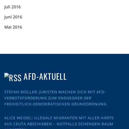
Juli 2016
Juni 2016
Mai 2016
AFD-AKTUELL
STEFAN MÖLLER: JURISTEN MACHEN SICH MIT AFD-
VERBOTSFORDERUNG ZUM ENDGEGNER DER
FREIHEITLICH-DEMOKRATISCHEN GRUNDORDNUNG
ALICE WEIDEL: ILLEGALE MIGRANTEN MIT ALLER HÄRTE
AUS CEUTA ABSCHIEBEN – NOTFALLS SCHENGEN-RAUM