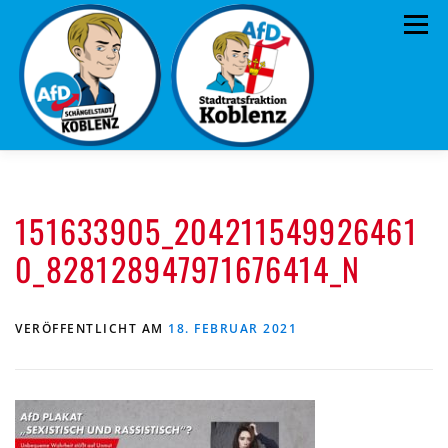
Zum
Menü
Inhalt
springen
ÜBER UNS
STANDPUNKTE
AKTUELLES
151633905_204211549926461
TERMINE
MITMACHEN!
KONTAKT
0_828128947971676414_N
VERÖFFENTLICHT AM
18. FEBRUAR 2021