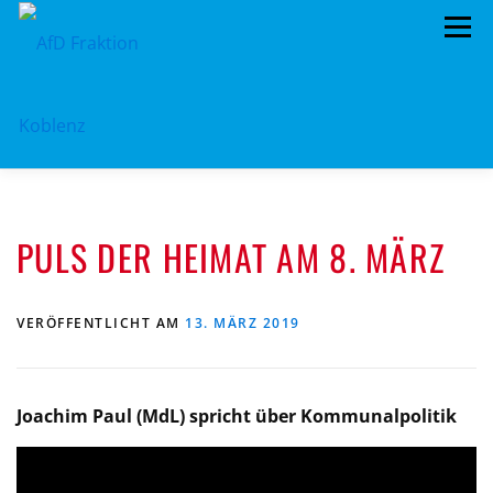
Zum
Menü
Inhalt
springen
ÜBER UNS
STANDPUNKTE
AKTUELLES
PULS DER HEIMAT AM 8. MÄRZ
TERMINE
MITMACHEN!
KONTAKT
VERÖFFENTLICHT AM
13. MÄRZ 2019
Joachim Paul (MdL) spricht über Kommunalpolitik