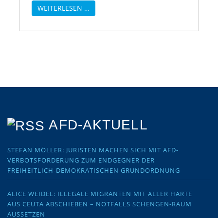
WEITERLESEN …
AFD-AKTUELL
STEFAN MÖLLER: JURISTEN MACHEN SICH MIT AFD-
VERBOTSFORDERUNG ZUM ENDGEGNER DER
FREIHEITLICH-DEMOKRATISCHEN GRUNDORDNUNG
ALICE WEIDEL: ILLEGALE MIGRANTEN MIT ALLER HÄRTE
AUS CEUTA ABSCHIEBEN – NOTFALLS SCHENGEN-RAUM
AUSSETZEN