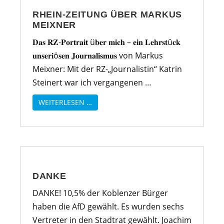
RHEIN-ZEITUNG ÜBER MARKUS
MEIXNER
𝐃𝐚𝐬 𝐑𝐙-𝐏𝐨𝐫𝐭𝐫𝐚𝐢𝐭 ü𝐛𝐞𝐫 𝐦𝐢𝐜𝐡 – 𝐞𝐢𝐧 𝐋𝐞𝐡𝐫𝐬𝐭ü𝐜𝐤
𝐮𝐧𝐬𝐞𝐫𝐢ö𝐬𝐞𝐧 𝐉𝐨𝐮𝐫𝐧𝐚𝐥𝐢𝐬𝐦𝐮𝐬 von Markus
Meixner: Mit der RZ-„Journalistin“ Katrin
Steinert war ich vergangenen …
WEITERLESEN …
DANKE
DANKE! 10,5% der Koblenzer Bürger
haben die AfD gewählt. Es wurden sechs
Vertreter in den Stadtrat gewählt. Joachim