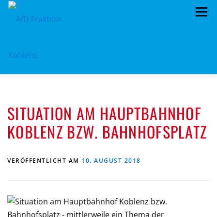
Zum
Menü
Inhalt
springen
ÜBER UNS
STANDPUNKTE
AKTUELLES
SITUATION AM HAUPTBAHNHOF
TERMINE
MITMACHEN!
KONTAKT
KOBLENZ BZW. BAHNHOFSPLATZ
VERÖFFENTLICHT AM
10. AUGUST 2018